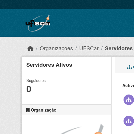
Skip to main content
Organizações
UFSCar
Servidores
Servidores Ativos
C
Seguidores
0
Activ
Organização