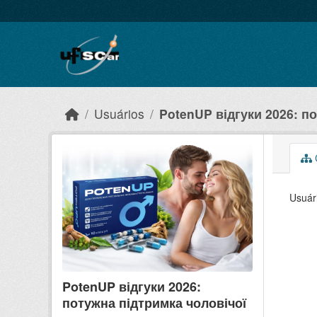
Skip to main content
Usuários
PotenUP відгуки 2026: по
C
Usuár
PotenUP відгуки 2026:
потужна підтримка чоловічої