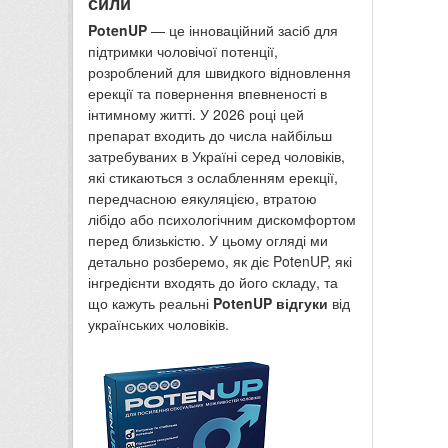
сили
PotenUP
— це інноваційний засіб для
підтримки чоловічої потенції,
розроблений для швидкого відновлення
ерекції та повернення впевненості в
інтимному житті. У 2026 році цей
препарат входить до числа найбільш
затребуваних в Україні серед чоловіків,
які стикаються з ослабленням ерекції,
передчасною еякуляцією, втратою
лібідо або психологічним дискомфортом
перед близькістю. У цьому огляді ми
детально розберемо, як діє PotenUP, які
інгредієнти входять до його складу, та
що кажуть реальні
PotenUP відгуки
від
українських чоловіків.