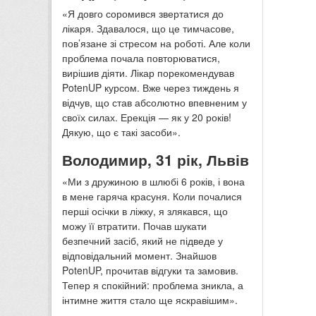
«Я довго соромився звертатися до
лікаря. Здавалося, що це тимчасове,
пов’язане зі стресом на роботі. Але коли
проблема почала повторюватися,
вирішив діяти. Лікар порекомендував
PotenUP курсом. Вже через тиждень я
відчув, що став абсолютно впевненим у
своїх силах. Ерекція — як у 20 років!
Дякую, що є такі засоби».
Володимир, 31 рік, Львів
«Ми з дружиною в шлюбі 6 років, і вона
в мене гаряча красуня. Коли почалися
перші осічки в ліжку, я злякався, що
можу її втратити. Почав шукати
безпечний засіб, який не підведе у
відповідальний момент. Знайшов
PotenUP, прочитав відгуки та замовив.
Тепер я спокійний: проблема зникла, а
інтимне життя стало ще яскравішим».