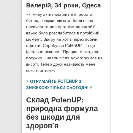
Валерій, 34 роки, Одеса
«Я живу активним життям: робота,
бізнес, вечірки, дівчата. Іноді після
насиченого дня організм давав збій —
важко було розслабитися в потрібний
момент. Віагру не хотів через побічні
ефекти. Спробував PotenUP — і це
ідеальне рішення! Працює м’яко, але
потужно, і навіть після алкоголю все на
висоті. Тепер друзі називають мене
секс-гігантом».
⚡
ОТРИМАЙТЕ POTENUP ЗІ
ЗНИЖКОЮ ТІЛЬКИ СЬОГОДНІ
⚡
Склад PotenUP:
природна формула
без шкоди для
здоров’я