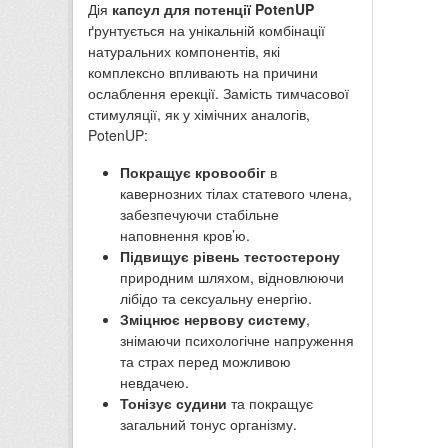
Дія
капсул для потенції PotenUP
ґрунтується на унікальній комбінації
натуральних компонентів, які
комплексно впливають на причини
ослаблення ерекції. Замість тимчасової
стимуляції, як у хімічних аналогів,
PotenUP:
Покращує кровообіг
в
кавернозних тілах статевого члена,
забезпечуючи стабільне
наповнення кров’ю.
Підвищує рівень тестостерону
природним шляхом, відновлюючи
лібідо та сексуальну енергію.
Зміцнює нервову систему
,
знімаючи психологічне напруження
та страх перед можливою
невдачею.
Тонізує судини
та покращує
загальний тонус організму.