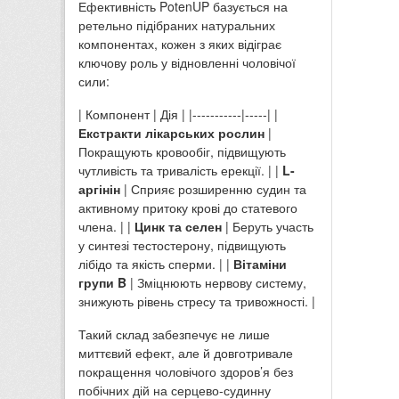
Ефективність PotenUP базується на
ретельно підібраних натуральних
компонентах, кожен з яких відіграє
ключову роль у відновленні чоловічої
сили:
| Компонент | Дія | |-----------|-----| |
Екстракти лікарських рослин
|
Покращують кровообіг, підвищують
чутливість та тривалість ерекції. | |
L-
аргінін
| Сприяє розширенню судин та
активному притоку крові до статевого
члена. | |
Цинк та селен
| Беруть участь
у синтезі тестостерону, підвищують
лібідо та якість сперми. | |
Вітаміни
групи B
| Зміцнюють нервову систему,
знижують рівень стресу та тривожності. |
Такий склад забезпечує не лише
миттєвий ефект, але й довготривале
покращення чоловічого здоров’я без
побічних дій на серцево-судинну