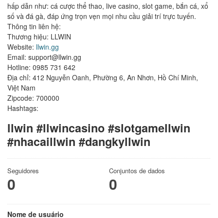
hấp dẫn như: cá cược thể thao, live casino, slot game, bắn cá, xổ
số và đá gà, đáp ứng trọn vẹn mọi nhu cầu giải trí trực tuyến.
Thông tin liên hệ:
Thương hiệu: LLWIN
Website:
llwin.gg
Email: support@llwin.gg
Hotline: 0985 731 642
Địa chỉ: 412 Nguyễn Oanh, Phường 6, An Nhơn, Hồ Chí Minh,
Việt Nam
Zipcode: 700000
Hashtags:
llwin #llwincasino #slotgamellwin
#nhacaillwin #dangkyllwin
Seguidores
Conjuntos de dados
0
0
Nome de usuário