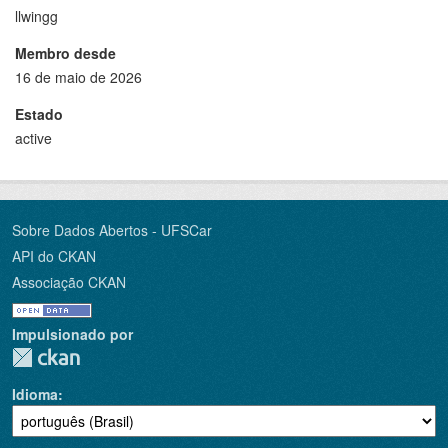
llwingg
Membro desde
16 de maio de 2026
Estado
active
Sobre Dados Abertos - UFSCar
API do CKAN
Associação CKAN
Impulsionado por
Idioma