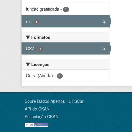
função gratificada
-
1
rh
-
x
1
Formatos
CSV
-
x
1
Licenças
Outra (Aberta)
-
1
Sobre Dados Abertos - UFSCar
API do CKAN
Associação CKAN