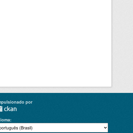
mpulsionado por
dioma