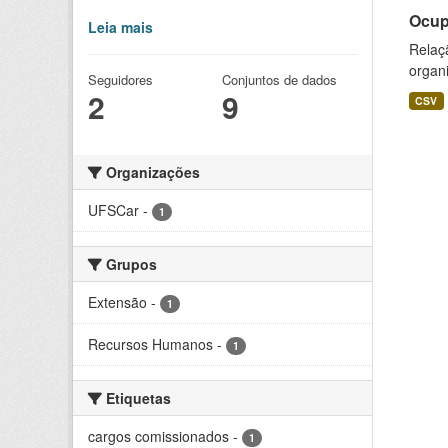
Ocup
Leia mais
Relaçã
organi
Seguidores
Conjuntos de dados
2
9
CSV
Organizações
UFSCar
-
1
Grupos
Extensão
-
1
Recursos Humanos
-
1
Etiquetas
cargos comissionados
-
1