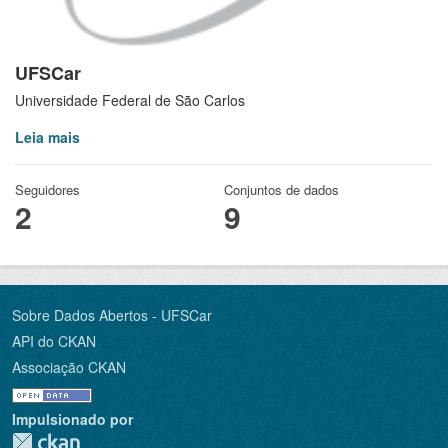
UFSCar
Universidade Federal de São Carlos
Leia mais
Seguidores
Conjuntos de dados
2
9
Sobre Dados Abertos - UFSCar
API do CKAN
Associação CKAN
Impulsionado por