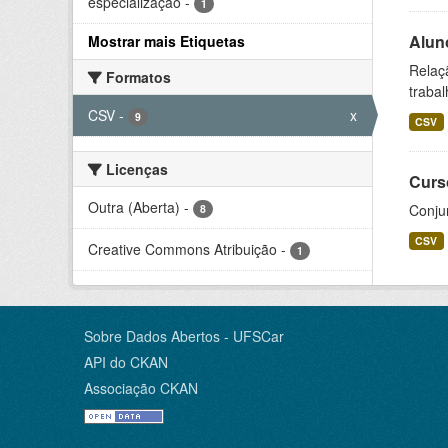
especialização
-
1
Alun
Mostrar mais Etiquetas
Relaç
Formatos
trabal
CSV
-
x
9
CSV
Licenças
Curs
Outra (Aberta)
-
Conju
8
CSV
Creative Commons Atribuição
-
1
Sobre Dados Abertos - UFSCar
API do CKAN
Associação CKAN