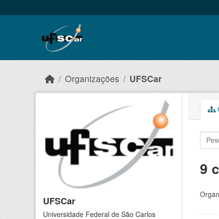
Skip to main content
Organizações
UFSCar
C
9 
Organ
UFSCar
Universidade Federal de São Carlos