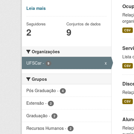
Ocup
Leia mais
Relaçã
organi
Seguidores
Conjuntos de dados
2
9
CSV
Serv
Organizações
Lista 
UFSCar
-
x
9
CSV
Grupos
Disc
Pós Graduação
-
4
Relaçã
CSV
Extensão
-
2
Graduação
-
2
Alun
Relaç
Recursos Humanos
-
2