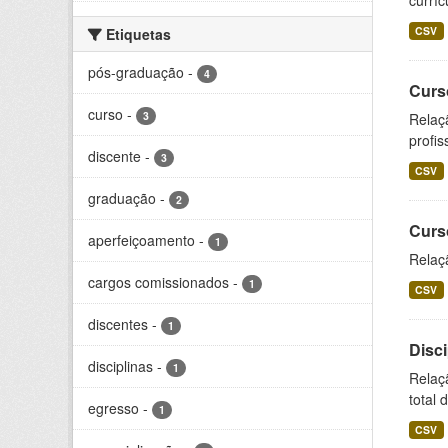
curríc
CSV
Etiquetas
pós-graduação
-
4
Curs
curso
-
3
Relaç
profis
discente
-
3
CSV
graduação
-
2
Curs
aperfeiçoamento
-
1
Relaç
cargos comissionados
-
1
CSV
discentes
-
1
Disc
disciplinas
-
1
Relaç
total 
egresso
-
1
CSV