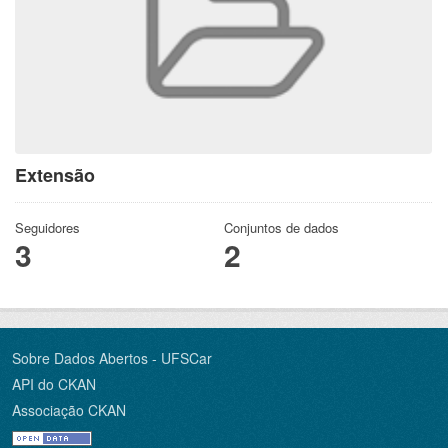
Extensão
Seguidores
Conjuntos de dados
3
2
Sobre Dados Abertos - UFSCar
API do CKAN
Associação CKAN