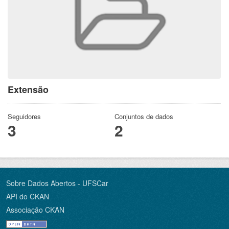
Extensão
Seguidores
Conjuntos de dados
3
2
Sobre Dados Abertos - UFSCar
API do CKAN
Associação CKAN