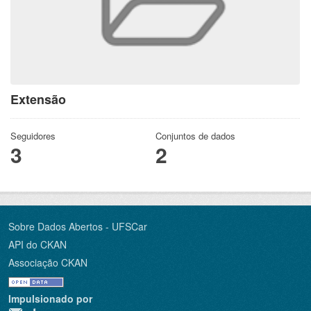
Extensão
Seguidores
Conjuntos de dados
3
2
Sobre Dados Abertos - UFSCar
API do CKAN
Associação CKAN
Impulsionado por