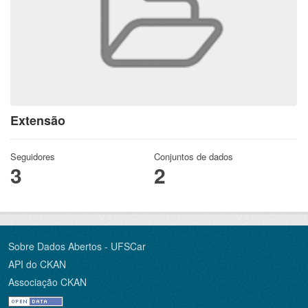
Extensão
Seguidores
Conjuntos de dados
3
2
Sobre Dados Abertos - UFSCar
API do CKAN
Associação CKAN