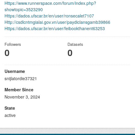
Https://www.runnerspace.com/forum/index.php?
showtopic=3523290
Https://dados.ufscar.br/en/user/ronsecalet7107
Http://csdlcntmgialai.gov.vn/user/paydiclansgamb39866
Https://dados.ufscar.br/en/user/feibookthanent63253
Followers
Datasets
0
0
Username
snijlatordie37321
Member Since
November 3, 2024
State
active