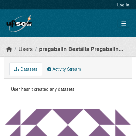
Skip to main content
Log in
Users
pregabalin Beställa Pregabalin...
Datasets
Activity Stream
User hasn't created any datasets.