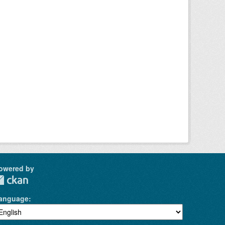
owered by
anguage