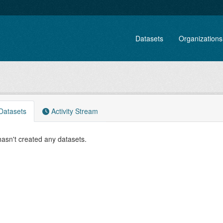
Datasets
Organizations
atasets
Activity Stream
asn't created any datasets.