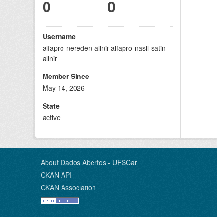
0
0
Username
alfapro-nereden-alinir-alfapro-nasil-satin-
alinir
Member Since
May 14, 2026
State
active
About Dados Abertos - UFSCar
CKAN API
CKAN Association