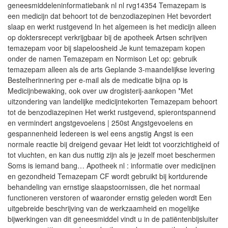
geneesmiddeleninformatiebank nl nl rvg14354 Temazepam is
een medicijn dat behoort tot de benzodiazepinen Het bevordert
slaap en werkt rustgevend In het algemeen is het medicijn alleen
op doktersrecept verkrijgbaar bij de apotheek Artsen schrijven
temazepam voor bij slapeloosheid Je kunt temazepam kopen
onder de namen Temazepam en Normison Let op: gebruik
temazepam alleen als de arts Geplande 3-maandelijkse levering
Bestelherinnering per e-mail als de medicatie bijna op is
Medicijnbewaking, ook over uw drogisterij-aankopen *Met
uitzondering van landelijke medicijntekorten Temazepam behoort
tot de benzodiazepinen Het werkt rustgevend, spierontspannend
en vermindert angstgevoelens | 250st Angstgevoelens en
gespannenheid Iedereen is wel eens angstig Angst is een
normale reactie bij dreigend gevaar Het leidt tot voorzichtigheid of
tot vluchten, en kan dus nuttig zijn als je jezelf moet beschermen
Soms is iemand bang… Apotheek nl : informatie over medicijnen
en gezondheid Temazepam CF wordt gebruikt bij kortdurende
behandeling van ernstige slaapstoornissen, die het normaal
functioneren verstoren of waaronder ernstig geleden wordt Een
uitgebreide beschrijving van de werkzaamheid en mogelijke
bijwerkingen van dit geneesmiddel vindt u in de patiëntenbijsluiter