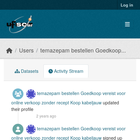
Skip to main content
Log in
Users
temazepam bestellen Goedkoop...
Datasets
Activity Stream
temazepam bestellen Goedkoop vereist voor
online verkoop zonder recept Koop kabeljauw
updated
their profile
2 years ago
temazepam bestellen Goedkoop vereist voor
online verkoop zonder recept Koop kabeljauw
signed up