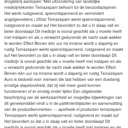
drogisterij-aankopen *Met uitzondering van landelijke
medicijntekorten Temazepam behoort tot de benzodiazepinen
Het werkt rustgevend, spierontspannend en vermindert
angstgevoelens | 250st Temazepam werkt spierontspannend,
rustgevend en maakt suf Het bevordert zo dat u in slaap valt en
beter doorslaapt Dit medicijn is vooral geschikt als u moeite heeft
met inslapen en als u verwacht gedurende de nacht vaak wakker
te worden Effect Binnen één uur na inname wordt u slaperig en
rustig Temazepam werkt spierontspannend, rustgevend en maakt
suf Het bevordert zo dat u in slaap valt en beter doorslaapt Dit
medicijn is vooral geschikt als u moeite heeft met inslapen en als
u verwacht gedurende de nacht vaak wakker te worden Effect
Binnen één uur na inname wordt u slaperig en rustig Temazepam
Auro is bedoeld voor mensen die last hebben van een dusdanig
ernstige slapeloosheid, dat zij niet meer goed kunnen
functioneren of er ernstig onder lijden Een uitgebreide
beschrijving van de werkzaamheid en mogelijke bijwerkingen van
dit geneesmiddel vindt u in de patiëntenbijsluiter en samenvatting
van de productkenmerken --- apotheek nl producten temazepam
Temazepam werkt spierontspannend, rustgevend en maakt suf
Het bevordert zo dat u in slaap valt en beter doorslaapt Dit
medicijn is vooral geschikt als u moeite heeft met inslapen en als