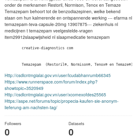
onder de merknamen Restoril, Normison, Tenox en Temaze
Temazepam behoort tot de benzodiazepinen, welke bekend
staan om hun kalmerende en ontspannende werking --- efarma nl
temazepam-teva-capsule-20mg 13907875--- ziekenhuis nl
medicijnen t temazepam veelgestelde-vragen
item29912slaapwijsheid nl slaapmedicatie temazepam
        creative-diagnostics com

Http://csdlcntmgialai.gov.vn/user/lcudabhanrumb66345
Https://www.runnerspace.com/forum/index.php?
showtopic=3520949
Http://csdlcntmgialai.gov.vn/user/xcomexofdes25565
Https://aspe.net/forums/topic/propecia-kaufen-sie-anonym-
lieferung-am-nachsten-tag/
Followers
Datasets
0
0