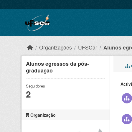
Skip to main content
Organizações
UFSCar
Alunos egr
Alunos egressos da pós-
C
graduação
Activ
Seguidores
2
Organização