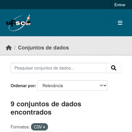
Skip to main content
Entrar
Conjuntos de dados
Ordenar por
9 conjuntos de dados
encontrados
Formatos:
CSV