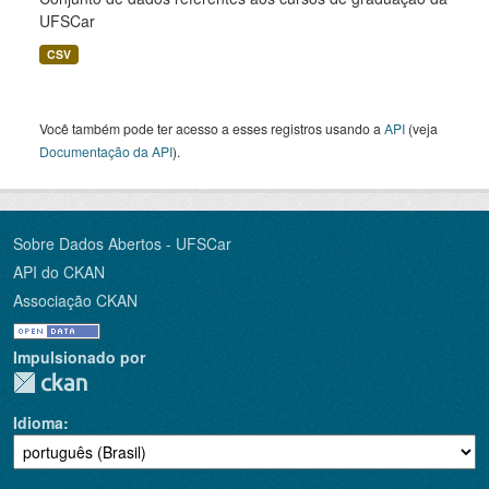
UFSCar
CSV
Você também pode ter acesso a esses registros usando a
API
(veja
Documentação da API
).
Sobre Dados Abertos - UFSCar
API do CKAN
Associação CKAN
Impulsionado por
Idioma