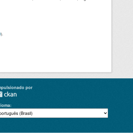
I
).
mpulsionado por
dioma