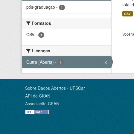
total 
pós-graduação
-
1
CSV
Formatos
CSV
-
Você t
1
Licenças
Outra (Aberta)
-
x
1
Sobre Dados Abertos - UFSCar
API do CKAN
Associação CKAN