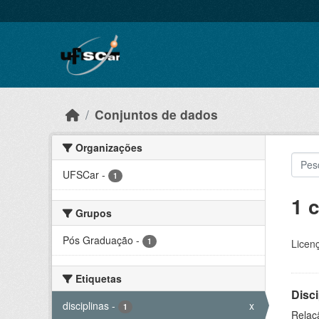
Skip to main content
Conjuntos de dados
Organizações
UFSCar
-
1
1 
Grupos
Pós Graduação
-
1
Licen
Etiquetas
Disc
disciplinas
-
x
1
Relaç