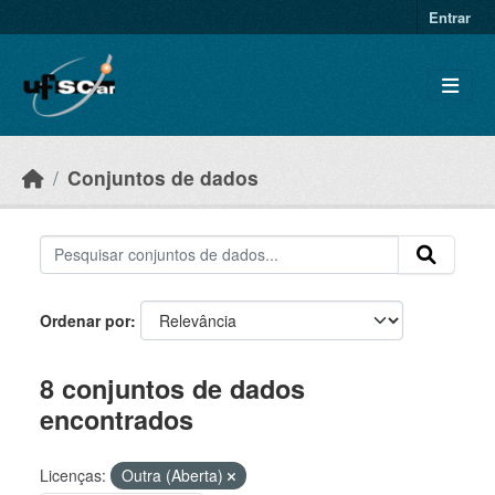
Skip to main content
Entrar
Conjuntos de dados
Ordenar por
8 conjuntos de dados
encontrados
Licenças:
Outra (Aberta)