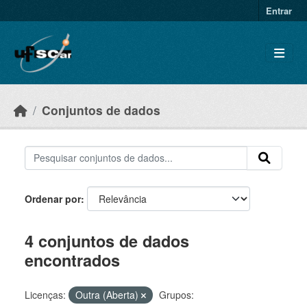
Skip to main content
Entrar
Conjuntos de dados
Ordenar por
4 conjuntos de dados
encontrados
Licenças:
Outra (Aberta)
Grupos: