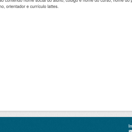
ão contendo nome social do aluno, código e nome do curso, nome do pr
ho, orientador e currículo lattes.
I