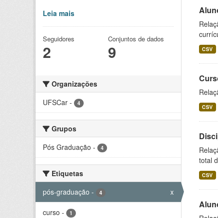
Alun
Leia mais
Relaç
curríc
Seguidores
Conjuntos de dados
2
9
CSV
Curs
Organizações
Relaç
UFSCar
-
4
CSV
Grupos
Disc
Pós Graduação
-
4
Relaç
total 
Etiquetas
CSV
pós-graduação
-
x
4
Alun
curso
-
1