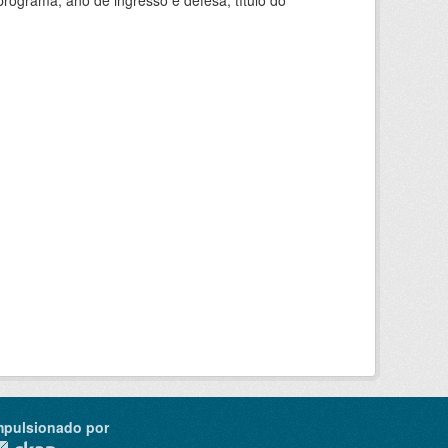
ograma, ano de ingresso e defesa, título do
mpulsionado por