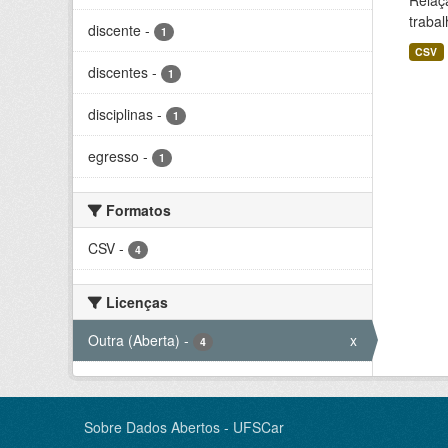
Relaç
trabal
discente
-
1
CSV
discentes
-
1
disciplinas
-
1
egresso
-
1
Formatos
CSV
-
4
Licenças
Outra (Aberta)
-
x
4
Sobre Dados Abertos - UFSCar