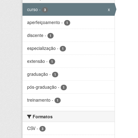
curso
-
x
3
aperfeiçoamento
-
1
discente
-
1
especialização
-
1
extensão
-
1
graduação
-
1
pós-graduação
-
1
treinamento
-
1
Formatos
CSV
-
3