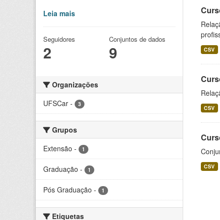
Curs
Leia mais
Relaç
profis
Seguidores
Conjuntos de dados
2
9
CSV
Curs
Organizações
Relaç
UFSCar
-
3
CSV
Grupos
Curs
Extensão
-
1
Conju
CSV
Graduação
-
1
Pós Graduação
-
1
Etiquetas