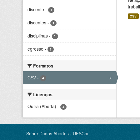
Relaç
trabal
discente
-
1
CSV
discentes
-
1
disciplinas
-
1
egresso
-
1
Formatos
CSV
-
x
4
Licenças
Outra (Aberta)
-
4
Sobre Dados Abertos - UFSCar