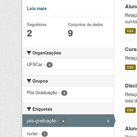
Alun
Leia mais
Relaç
curríc
Seguidores
Conjuntos de dados
2
9
CSV
Curs
Organizações
Relaç
UFSCar
-
4
CSV
Grupos
Disc
Pós Graduação
-
4
Relaç
total 
Etiquetas
CSV
pós-graduação
-
x
4
Alun
curso
-
1