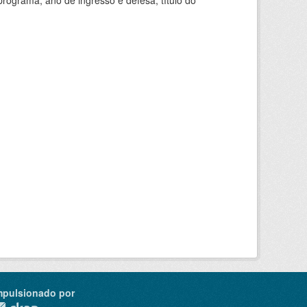
ograma, ano de ingresso e defesa, título do
mpulsionado por