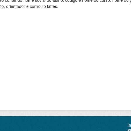
ão contendo nome social do aluno, código e nome do curso, nome do pr
ho, orientador e currículo lattes.
I