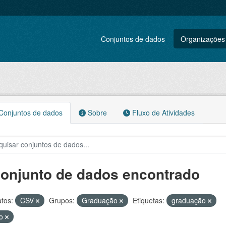
Conjuntos de dados
Organizações
onjuntos de dados
Sobre
Fluxo de Atividades
conjunto de dados encontrado
tos:
CSV
Grupos:
Graduação
Etiquetas:
graduação
so