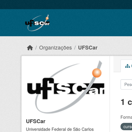
Skip to main content
Organizações
UFSCar
C
1 
Forma
UFSCar
cur
Universidade Federal de São Carlos