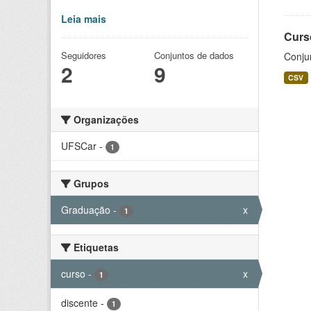
Leia mais
Curs
Seguidores
Conjuntos de dados
Conju
2
9
CSV
Organizações
UFSCar
-
1
Grupos
Graduação
-
x
1
Etiquetas
curso
-
x
1
discente
-
1