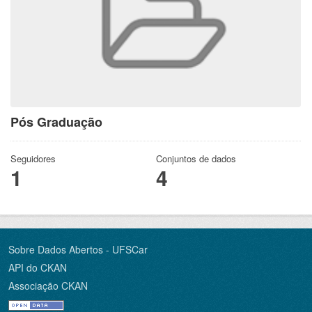
Pós Graduação
Seguidores
Conjuntos de dados
1
4
Sobre Dados Abertos - UFSCar
API do CKAN
Associação CKAN