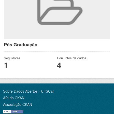
Pós Graduação
Seguidores
Conjuntos de dados
1
4
Sobre Dados Abertos - UFSCar
API do CKAN
Associação CKAN