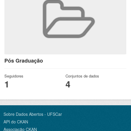
Pós Graduação
Seguidores
Conjuntos de dados
1
4
Sobre Dados Abertos - UFSCar
API do CKAN
Associação CKAN