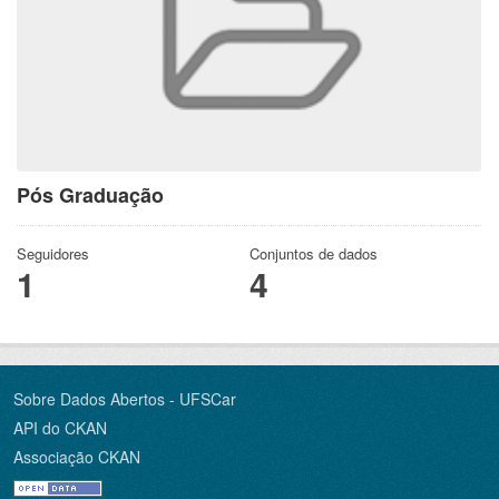
Pós Graduação
Seguidores
Conjuntos de dados
1
4
Sobre Dados Abertos - UFSCar
API do CKAN
Associação CKAN