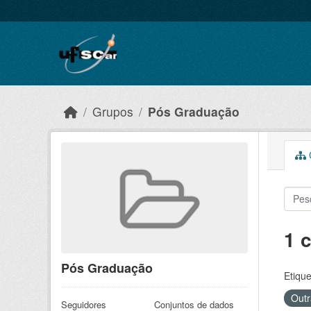
Skip to main content
Grupos
Pós Graduação
C
1 
Pós Graduação
Etique
Outr
Seguidores
Conjuntos de dados