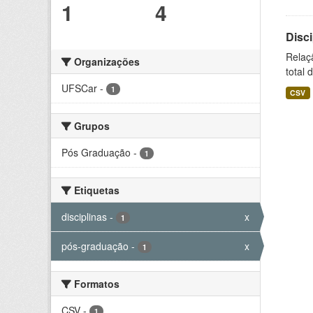
1
4
Disc
Relaç
Organizações
total 
UFSCar
-
1
CSV
Grupos
Pós Graduação
-
1
Etiquetas
disciplinas
-
x
1
pós-graduação
-
x
1
Formatos
CSV
-
1