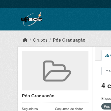
Skip to main content
Grupos
Pós Graduação
C
4 
Pós Graduação
Etique
Pós
Seguidores
Conjuntos de dados