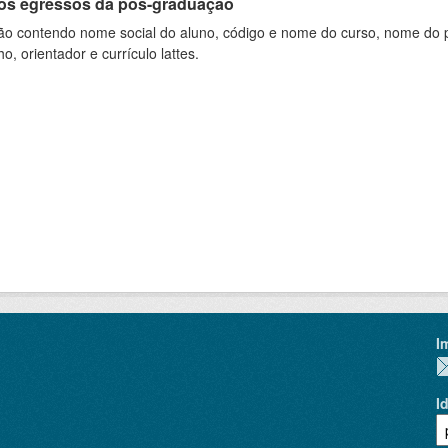
os egressos da pós-graduação
ão contendo nome social do aluno, código e nome do curso, nome do pr
ho, orientador e currículo lattes.
I
I