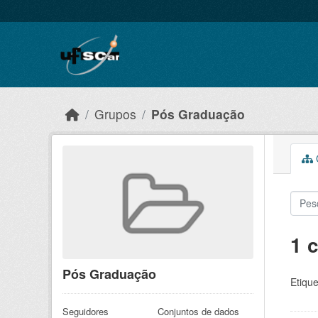
Skip to main content
Grupos
Pós Graduação
C
1 
Pós Graduação
Etique
Seguidores
Conjuntos de dados