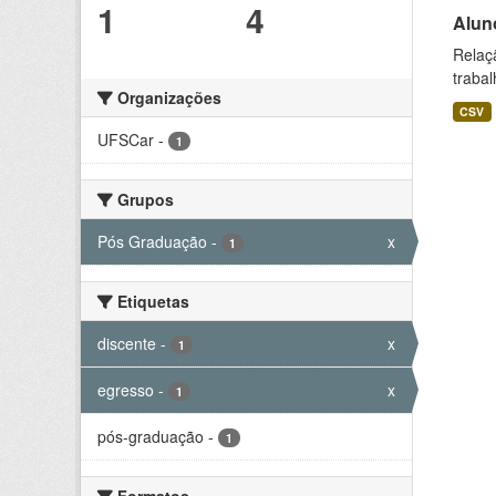
1
4
Alun
Relaç
trabal
Organizações
CSV
UFSCar
-
1
Grupos
Pós Graduação
-
x
1
Etiquetas
discente
-
x
1
egresso
-
x
1
pós-graduação
-
1
Formatos