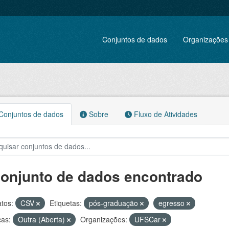
Conjuntos de dados
Organizações
onjuntos de dados
Sobre
Fluxo de Atividades
conjunto de dados encontrado
tos:
CSV
Etiquetas:
pós-graduação
egresso
ças:
Outra (Aberta)
Organizações:
UFSCar