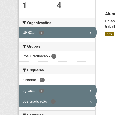
1
4
Alun
Relaç
Organizações
trabal
UFSCar
-
x
1
CSV
Grupos
Pós Graduação
-
1
Etiquetas
discente
-
1
egresso
-
x
1
pós-graduação
-
x
1
Formatos