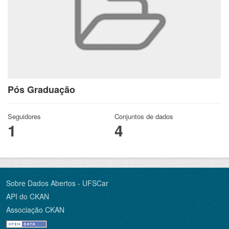
Pós Graduação
Seguidores
Conjuntos de dados
1
4
Sobre Dados Abertos - UFSCar
API do CKAN
Associação CKAN