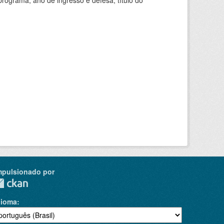
ograma, ano de ingresso e defesa, título do
mpulsionado por
dioma