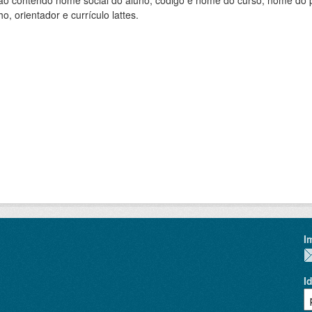
ão contendo nome social do aluno, código e nome do curso, nome do pr
ho, orientador e currículo lattes.
I
I