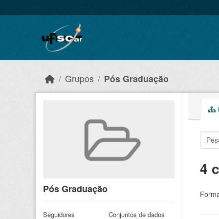
Skip to main content
Grupos
Pós Graduação
C
4 
Pós Graduação
Forma
Seguidores
Conjuntos de dados