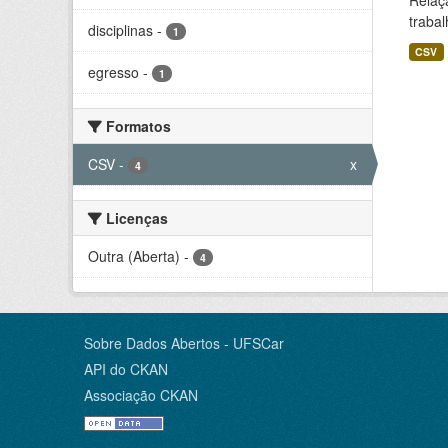
Relaç
trabal
disciplinas
-
1
CSV
egresso
-
1
Formatos
CSV
-
x
4
Licenças
Outra (Aberta)
-
4
Sobre Dados Abertos - UFSCar
API do CKAN
Associação CKAN