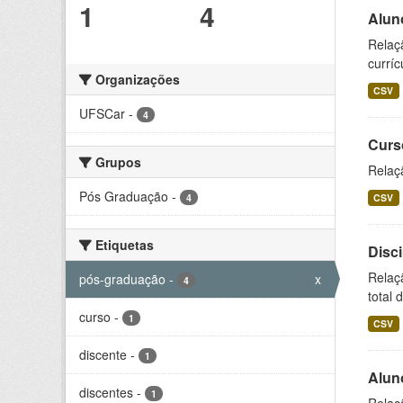
1
4
Alun
Relaç
curríc
Organizações
CSV
UFSCar
-
4
Curs
Grupos
Relaç
Pós Graduação
-
4
CSV
Etiquetas
Disc
Relaç
pós-graduação
-
x
4
total 
curso
-
1
CSV
discente
-
1
Alun
discentes
-
1