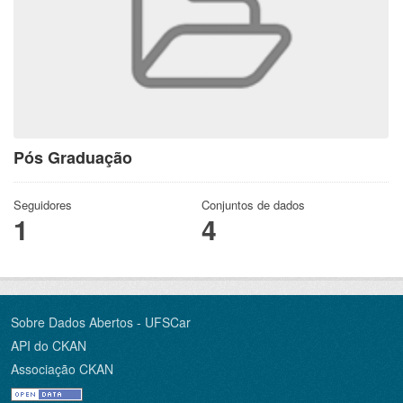
Pós Graduação
Seguidores
Conjuntos de dados
1
4
Sobre Dados Abertos - UFSCar
API do CKAN
Associação CKAN