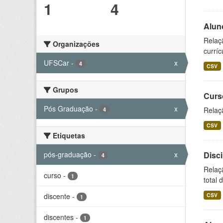
1
4
Alun
Relaç
Organizações
curríc
UFSCar
-
x
4
CSV
Grupos
Curs
Pós Graduação
-
x
Relaç
4
CSV
Etiquetas
pós-graduação
-
x
Disc
4
Relaç
curso
-
1
total 
discente
-
CSV
1
discentes
-
1