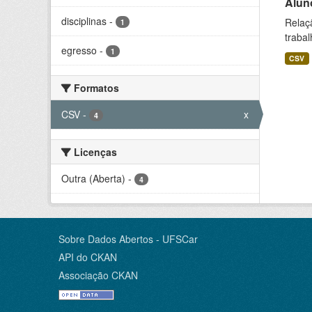
Alun
disciplinas
-
Relaç
1
trabal
egresso
-
1
CSV
Formatos
CSV
-
x
4
Licenças
Outra (Aberta)
-
4
Sobre Dados Abertos - UFSCar
API do CKAN
Associação CKAN