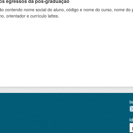
os egressos da pós-graduação
ão contendo nome social do aluno, código e nome do curso, nome do pr
ho, orientador e currículo lattes.
I
I