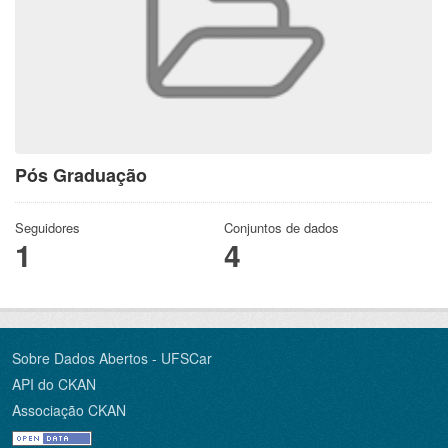
Pós Graduação
Seguidores
Conjuntos de dados
1
4
Sobre Dados Abertos - UFSCar
API do CKAN
Associação CKAN