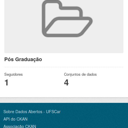
Pós Graduação
Seguidores
Conjuntos de dados
1
4
Sobre Dados Abertos - UFSCar
API do CKAN
Associação CKAN