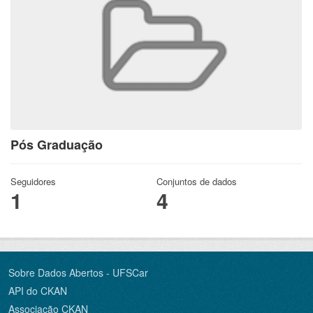
Pós Graduação
Seguidores
Conjuntos de dados
1
4
Sobre Dados Abertos - UFSCar
API do CKAN
Associação CKAN