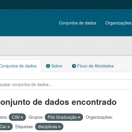
Conjuntos de dados
Organizações
onjuntos de dados
Sobre
Fluxo de Atividades
conjunto de dados encontrado
tos:
CSV
Grupos:
Pós Graduação
Organizações:
Car
Etiquetas:
disciplinas