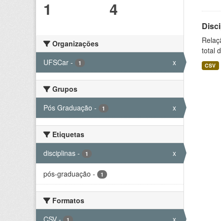
1
4
Disc
Relaç
Organizações
total 
UFSCar
-
x
1
CSV
Grupos
Pós Graduação
-
x
1
Etiquetas
disciplinas
-
x
1
pós-graduação
-
1
Formatos
CSV
-
x
1