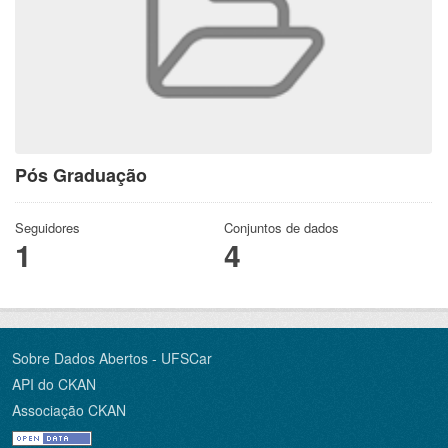
Pós Graduação
Seguidores
Conjuntos de dados
1
4
Sobre Dados Abertos - UFSCar
API do CKAN
Associação CKAN