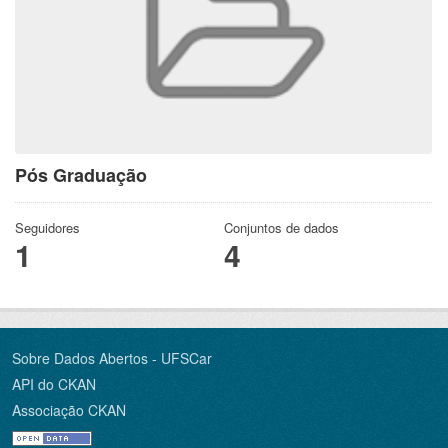
Pós Graduação
Seguidores
Conjuntos de dados
1
4
Sobre Dados Abertos - UFSCar
API do CKAN
Associação CKAN