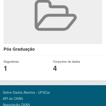
Pós Graduação
Seguidores
Conjuntos de dados
1
4
Sobre Dados Abertos - UFSCar
API do CKAN
Associação CKAN