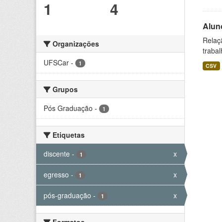
1
4
Alun
Relaç
Organizações
trabal
UFSCar
-
1
CSV
Grupos
Pós Graduação
-
1
Etiquetas
discente
-
x
1
egresso
-
x
1
pós-graduação
-
x
1
Formatos