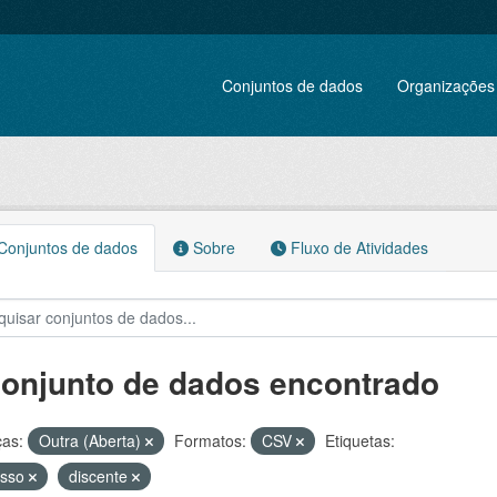
Conjuntos de dados
Organizações
onjuntos de dados
Sobre
Fluxo de Atividades
conjunto de dados encontrado
ças:
Outra (Aberta)
Formatos:
CSV
Etiquetas:
esso
discente