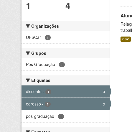
1
4
Alun
Relaç
Organizações
trabal
UFSCar
-
1
CSV
Grupos
Pós Graduação
-
1
Etiquetas
discente
-
x
1
egresso
-
x
1
pós-graduação
-
1
Formatos