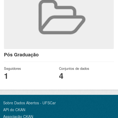
Pós Graduação
Seguidores
Conjuntos de dados
1
4
Sobre Dados Abertos - UFSCar
API do CKAN
Associação CKAN