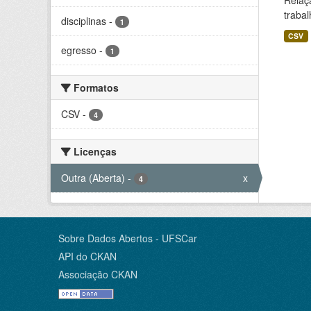
Relaç
trabal
disciplinas
-
1
CSV
egresso
-
1
Formatos
CSV
-
4
Licenças
Outra (Aberta)
-
x
4
Sobre Dados Abertos - UFSCar
API do CKAN
Associação CKAN