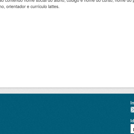
ão contendo nome social do aluno, código e nome do curso, nome do pr
ho, orientador e currículo lattes.
I
I