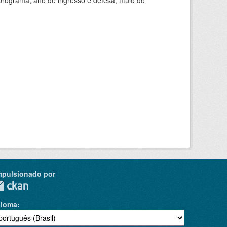
ograma, ano de ingresso e defesa, título do
mpulsionado por
dioma