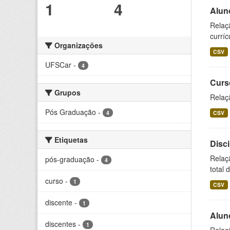
1
4
Alun
Relaç
curríc
Organizações
CSV
UFSCar
-
4
Curs
Grupos
Relaç
Pós Graduação
-
4
CSV
Etiquetas
Disc
Relaç
pós-graduação
-
4
total 
curso
-
1
CSV
discente
-
1
Alun
discentes
-
1