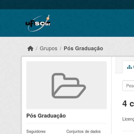
Skip to main content
Grupos
Pós Graduação
C
4 
Pós Graduação
Licen
Seguidores
Conjuntos de dados