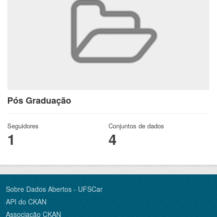
Pós Graduação
Seguidores
Conjuntos de dados
1
4
Sobre Dados Abertos - UFSCar
API do CKAN
Associação CKAN