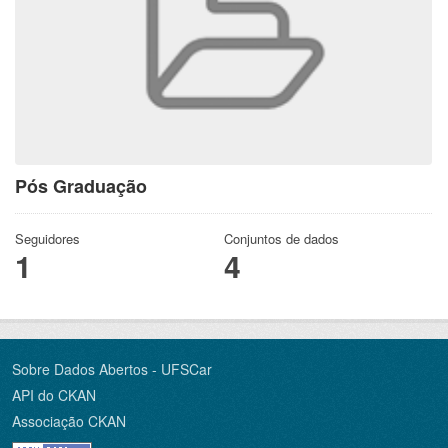
Pós Graduação
Seguidores
Conjuntos de dados
1
4
Sobre Dados Abertos - UFSCar
API do CKAN
Associação CKAN