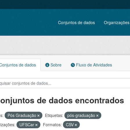
Conjuntos de dados
Organizações
onjuntos de dados
Sobre
Fluxo de Atividades
conjuntos de dados encontrados
s:
Pós Graduação
Etiquetas:
pós-graduação
izações:
UFSCar
Formatos:
CSV