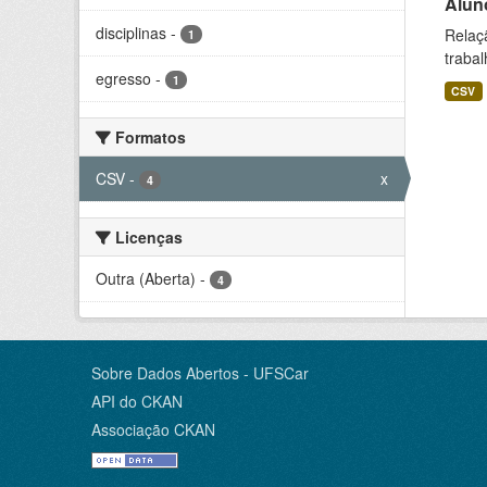
Alun
disciplinas
-
Relaç
1
trabal
egresso
-
1
CSV
Formatos
CSV
-
x
4
Licenças
Outra (Aberta)
-
4
Sobre Dados Abertos - UFSCar
API do CKAN
Associação CKAN