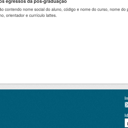
os egressos da pós-graduação
ão contendo nome social do aluno, código e nome do curso, nome do pr
ho, orientador e currículo lattes.
I
I