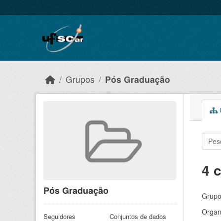
Skip to main content
Grupos
Pós Graduação
C
4 
Pós Graduação
Grupo
Organ
Seguidores
Conjuntos de dados