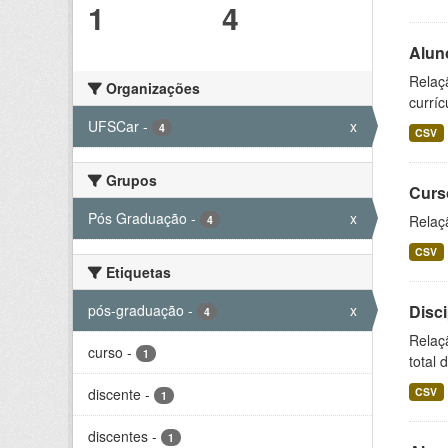
1
4
Alun
Relaç
Organizações
curríc
UFSCar
-
x
4
CSV
Grupos
Curs
Pós Graduação
-
x
Relaç
4
CSV
Etiquetas
pós-graduação
-
x
Disc
4
Relaç
curso
-
1
total 
discente
-
CSV
1
discentes
-
1