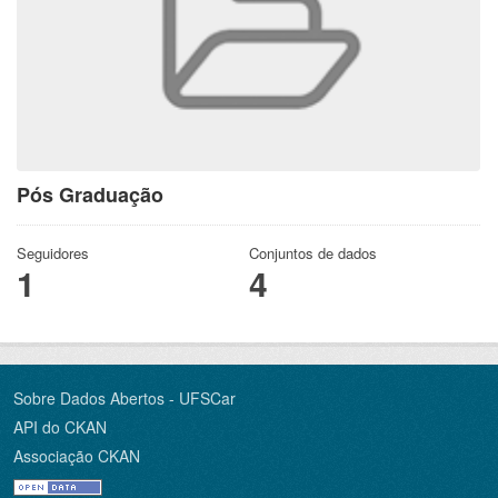
Pós Graduação
Seguidores
Conjuntos de dados
1
4
Sobre Dados Abertos - UFSCar
API do CKAN
Associação CKAN