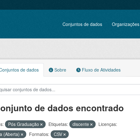
Conjuntos de dados
Organizações
onjuntos de dados
Sobre
Fluxo de Atividades
conjunto de dados encontrado
s:
Pós Graduação
Etiquetas:
discente
Licenças:
a (Aberta)
Formatos:
CSV