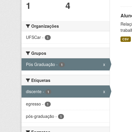
1
4
Alun
Relaç
Organizações
trabal
UFSCar
-
1
CSV
Grupos
Pós Graduação
-
x
1
Etiquetas
discente
-
x
1
egresso
-
1
pós-graduação
-
1
Formatos