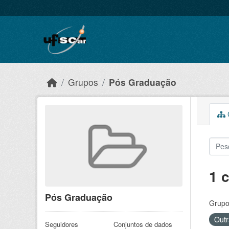
Skip to main content
Grupos
Pós Graduação
C
1 
Pós Graduação
Grupo
Outr
Seguidores
Conjuntos de dados